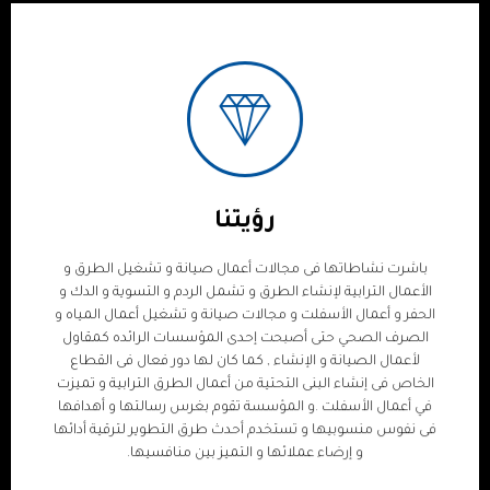
مهمتنا
رؤيتنا
أن نكون فى المقدمة , بأن نكون الأكبر و الأفضل و الأكثر انتشاراً و
تطوراً موظفونا سرُ قوتنا إحترامنا للعميل و الإهتمام به فوق كل
إعتبار أن تكون خدمتنا ذات جودة فائقة التقدم المستمر عن طريق
باشرت نشاطاتها فى مجالات أعمال صيانة و تشغيل الطرق و
الإبداع ... ننفذ جميع الأفكار و لا نقتلها التطوير المستمر و عدم
الأعمال الترابية لإنشاء الطرق و تشمل الردم و التسوية و الدك و
الشعور بالرضا ما دامت هناك إمكانية للتجديد
الحفر و أعمال الأسفلت و مجالات صيانة و تشغيل أعمال المياه و
الصرف الصحي حتى أصبحت إحدى المؤسسات الرائده كمقاول
اتصل بنا
لأعمال الصيانة و الإنشاء , كما كان لها دور فعال فى القطاع
الخاص فى إنشاء البنى التحتية من أعمال الطرق الترابية و تميزت
في أعمال الأسفلت .و المؤسسة تقوم بغرس رسالتها و أهدافها
فى نفوس منسوبيها و تستخدم أحدث طرق التطوير لترقية أدائها
و إرضاء عملائها و التميز بين منافسيها.