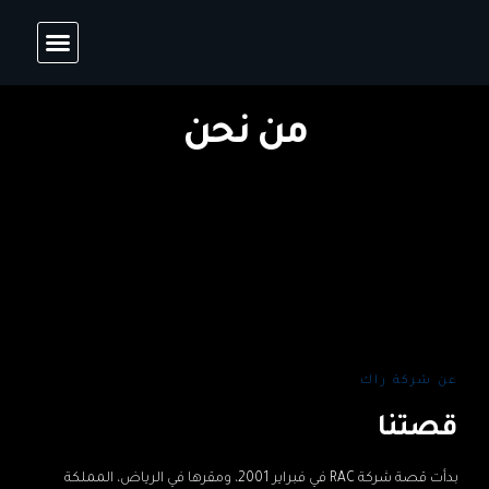
من نحن
عن شركة راك
قصتنا
بدأت قصة شركة RAC في فبراير 2001، ومقرها في الرياض، المملكة