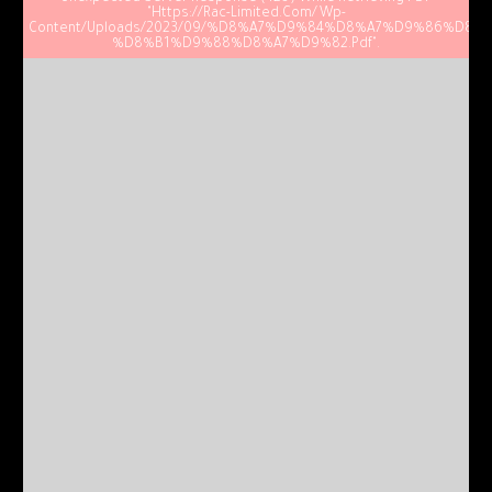
"https://rac-Limited.com/wp-
Content/uploads/2023/09/%D8%A7%D9%84%D8%A7%D9%86%D8%
%D8%B1%D9%88%D8%A7%D9%82.pdf".