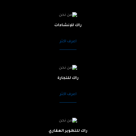
راك للإنشاءات
اعرف اكثر
راك للتجارة
اعرف اكثر
راك للتطوير العقاري